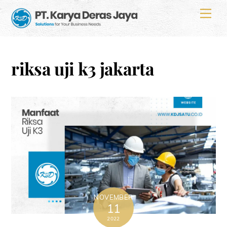
Skip
Men
to
content
riksa uji k3 jakarta
NOVEMBER
11
2022