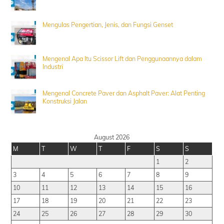
Mengulas Pengertian, Jenis, dan Fungsi Genset
Mengenal Apa Itu Scissor Lift dan Penggunaannya dalam
Industri
Mengenal Concrete Paver dan Asphalt Paver: Alat Penting
Konstruksi Jalan
August 2026
M
T
W
T
F
S
S
1
2
3
4
5
6
7
8
9
10
11
12
13
14
15
16
17
18
19
20
21
22
23
24
25
26
27
28
29
30