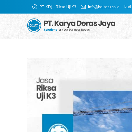
Skip
PT. KDJ - Riksa Uji K3
info@kdjsatu.co.id
Ikut
to
content