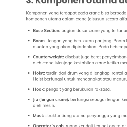
3. Komponen Utama d
Komponen yang terdapat pada crane bisa berbeda, t
komponen utama dalam crane (disusun secara alfabe
Base Section:
bagian dasar crane yang tertanam
Boom:
lengan yang berukuran panjang. Boom 
muatan yang akan dipindahkan. Pada beberapa je
Counterweight:
disebut juga berat penyeimba
oleh crane. Menjaga kestabilan crane ketika
Hoist:
terdiri dari drum yang dilengkapi rantai 
Hoist berfungsi untuk mengangkat atau menuru
Hook:
pengait yang berukuran raksasa.
Jib (lengan crane):
berfungsi sebagai lengan ke
oleh mesin.
Mast:
struktur tiang utama penyangga yang me
Operator’s cab:
ruang kendali tempat operator