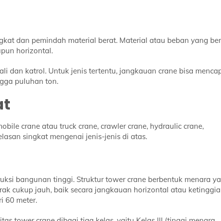
gkat dan pemindah material berat. Material atau beban yang ber
pun horizontal.
li dan katrol. Untuk jenis tertentu, jangkauan crane bisa menca
ga puluhan ton.
at
obile crane atau truck crane, crawler crane, hydraulic crane,
elasan singkat mengenai jenis-jenis di atas.
uksi bangunan tinggi. Struktur tower crane berbentuk menara y
ak cukup jauh, baik secara jangkauan horizontal atau ketinggi
i 60 meter.
as tower crane dibagi tiga kelas, yaitu Kelas III (tinggi menara