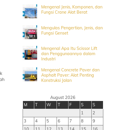
Mengenal Jenis, Komponen, dan
Fungsi Crane Alat Berat
Mengulas Pengertian, Jenis, dan
Fungsi Genset
Mengenal Apa Itu Scissor Lift
dan Penggunaannya dalam
Industri
Mengenal Concrete Paver dan
ak
Asphalt Paver: Alat Penting
lah
Konstruksi Jalan
August 2026
M
T
W
T
F
S
S
1
2
3
4
5
6
7
8
9
10
11
12
13
14
15
16