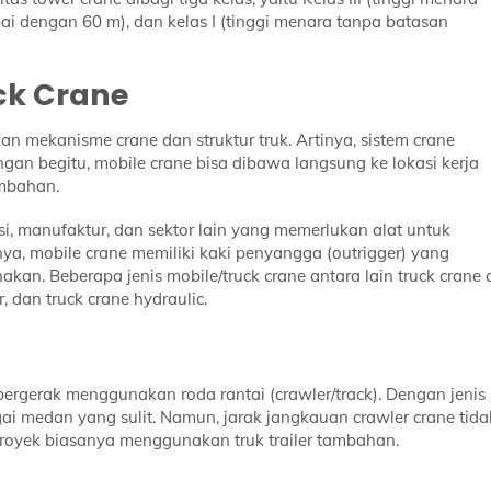
ai dengan 60 m), dan kelas I (tinggi menara tanpa batasan
ck Crane
n mekanisme crane dan struktur truk. Artinya, sistem crane
gan begitu, mobile crane bisa dibawa langsung ke lokasi kerja
mbahan.
, manufaktur, dan sektor lain yang memerlukan alat untuk
a, mobile crane memiliki kaki penyangga (outrigger) yang
an. Beberapa jenis mobile/truck crane antara lain truck crane a
r, dan truck crane hydraulic.
ergerak menggunakan roda rantai (crawler/track). Dengan jenis
gai medan yang sulit. Namun, jarak jangkauan crawler crane tida
proyek biasanya menggunakan truk trailer tambahan.