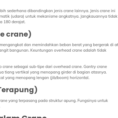
bih sederhana dibandingkan jenis crane lainnya. Jenis crane ini
matik (udara) untuk mekanisme angkatnya. Jangkauannya tidak
 180 derajat.
ge crane)
k mengangkat dan memindahkan beban berat yang bergerak di a
t-langit bangunan. Keuntungan overhead crane adalah tidak
crane sebagai sub-tipe dari overhead crane. Gantry crane
ua tiang vertikal yang menopang girder di bagian atasnya.
tikal yang menopang lengan (jib/boom) horizontal.
 Terapung)
crane yang terpasang pada struktur apung. Fungsinya untuk
.